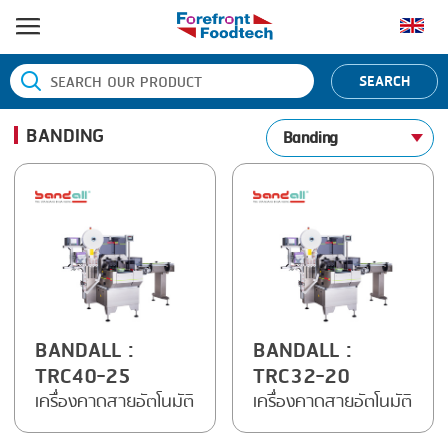
หน้าแรก
SEARCH
ประเภทสินค้า
BANDING
Banding
BANDING
ยี่ห้อสินค้า
BLANCHING
BANDALL
ข่าว
BOILING
CARSOE
ติดต่อเรา
CENTRIFUGING
CLIPTECHNIK
CLIPPING
DORIT
COOKING
EMERSON
BANDALL
:
BANDALL
:
TRC40-25
TRC32-20
DICING
FIREX
เครื่องคาดสายอัตโนมัติ
เครื่องคาดสายอัตโนมัติ
FORMING
FREY