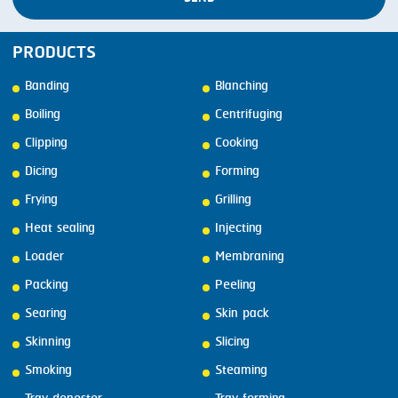
PRODUCTS
Banding
Blanching
Boiling
Centrifuging
Clipping
Cooking
Dicing
Forming
Frying
Grilling
Heat sealing
Injecting
Loader
Membraning
Packing
Peeling
Searing
Skin pack
Skinning
Slicing
Smoking
Steaming