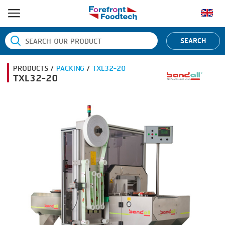
หน้าแรก
SEARCH
ประเภทสินค้า
PRODUCTS /
PACKING
/
TXL32-20
BANDING
ยี่ห้อสินค้า
TXL32-20
BLANCHING
BANDALL
ข่าว
BOILING
CARSOE
ติดต่อเรา
CENTRIFUGING
CLIPTECHNIK
CLIPPING
DORIT
COOKING
EMERSON
DICING
FIREX
FORMING
FREY