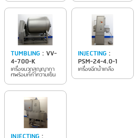
FRYING
GERNAL
GRILLING
G.MONDINI
HEAT SEALING
KRONEN
INJECTING
NOCK
TUMBLING
: VV-
INJECTING
:
LOADER
ORVED
4-700-K
PSM-24-4.0-1
MEMBRANING
เครื่องนวดสูญญากา
เครื่องฉีดน้ำเกลือ
ศพร้อมที่ทำความเย็น
PACKING
PEELING
SEARING
SKIN PACK
SKINNING
INJECTING
:
SLICING