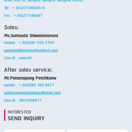
4/46 Moo 10, Bangna, Bangna, Bangkok 10260
Tel : + 66(2)7588445-6
Fax : + 66(2)7588447
Sales:
Ms.Somsuda Sriwattananont
mobile : + 66(0)81 558 3704
somsuda@forefrontfoodtech.com
Line ID : ssnim18
After sales service:
Mr.Pattanapong Petchkaew
mobile : + 66(0)85 199 8977
pattanapongphethaew@gmail.com
Line ID : 0851998977
INTERESTED
SEND INQUIRY