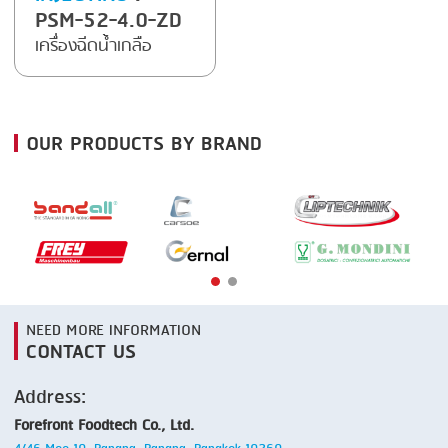
PSM-52-4.0-ZD
SMOKING
เครื่องฉีดน้ำเกลือ
STEAMING
TRAY DENESTER
OUR PRODUCTS BY BRAND
TRAY FORMING
TUMBLING
VACUUM PACKING
VACUUM STUFFING
WASHING
NEED MORE INFORMATION
CONTACT US
Address:
Forefront Foodtech Co., Ltd.