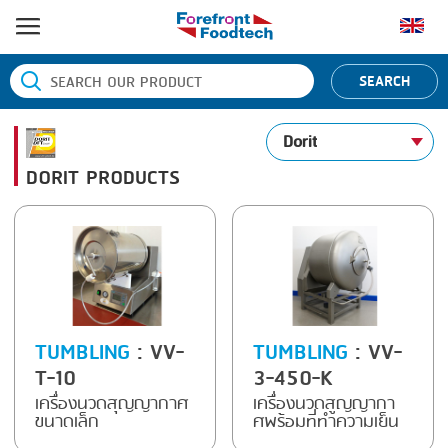
หน้าแรก
SEARCH
ประเภทสินค้า
Dorit
BANDING
ยี่ห้อสินค้า
DORIT PRODUCTS
BLANCHING
BANDALL
ข่าว
BOILING
CARSOE
ติดต่อเรา
CENTRIFUGING
CLIPTECHNIK
CLIPPING
DORIT
COOKING
EMERSON
TUMBLING
: VV-
TUMBLING
: VV-
T-10
3-450-K
DICING
FIREX
เครื่องนวดสุญญากาศ
เครื่องนวดสูญญากา
ขนาดเล็ก
ศพร้อมที่ทำความเย็น
FORMING
FREY