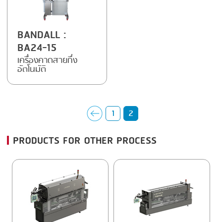
SMOKING
BANDALL
:
STEAMING
BA24-15
TRAY DENESTER
เครื่องคาดสายกึ่ง
อัตโนมัติ
TRAY FORMING
TUMBLING
1
2
VACUUM PACKING
VACUUM STUFFING
PRODUCTS FOR OTHER PROCESS
WASHING