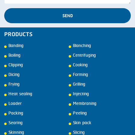
SEND
PRODUCTS
Banding
Blanching
Boiling
Centrifuging
Clipping
Cooking
Dicing
Forming
Frying
Grilling
Heat sealing
Injecting
Loader
Membraning
Packing
Peeling
Searing
Skin pack
Skinning
Slicing