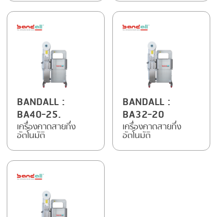
FRYING
GERNAL
GRILLING
G.MONDINI
HEAT SEALING
KRONEN
INJECTING
NOCK
LOADER
ORVED
BANDALL
:
BANDALL
:
MEMBRANING
BA40-25.
BA32-20
PACKING
เครื่องคาดสายกึ่ง
เครื่องคาดสายกึ่ง
อัตโนมัติ
อัตโนมัติ
PEELING
SEARING
SKIN PACK
SKINNING
SLICING