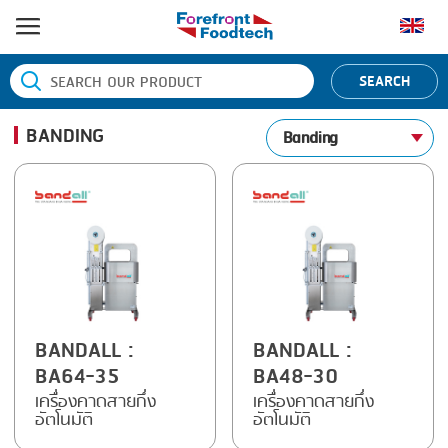
หน้าแรก
SEARCH
ประเภทสินค้า
BANDING
Banding
BANDING
ยี่ห้อสินค้า
BLANCHING
BANDALL
ข่าว
BOILING
CARSOE
ติดต่อเรา
CENTRIFUGING
CLIPTECHNIK
CLIPPING
DORIT
COOKING
EMERSON
BANDALL
:
BANDALL
:
BA64-35
BA48-30
DICING
FIREX
เครื่องคาดสายกึ่ง
เครื่องคาดสายกึ่ง
อัตโนมัติ
อัตโนมัติ
FORMING
FREY