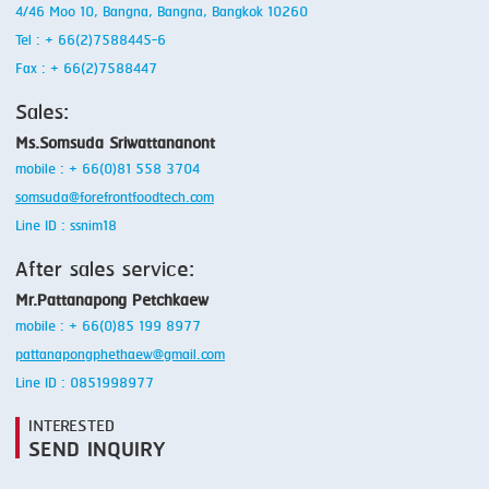
4/46 Moo 10, Bangna, Bangna, Bangkok 10260
Tel : + 66(2)7588445-6
Fax : + 66(2)7588447
Sales:
Ms.Somsuda Sriwattananont
mobile : + 66(0)81 558 3704
somsuda@forefrontfoodtech.com
Line ID : ssnim18
After sales service:
Mr.Pattanapong Petchkaew
mobile : + 66(0)85 199 8977
pattanapongphethaew@gmail.com
Line ID : 0851998977
INTERESTED
SEND INQUIRY