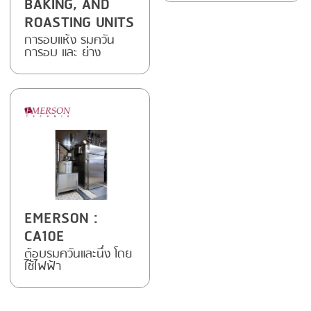
BAKING, AND
FRYING
GERNAL
ROASTING UNITS
GRILLING
G.MONDINI
การอบแห้ง รมควัน
การอบ และ ย่าง
HEAT SEALING
KRONEN
INJECTING
NOCK
LOADER
ORVED
MEMBRANING
PACKING
PEELING
EMERSON
:
SEARING
CA10E
SKIN PACK
ตู้อบรมควันและนึ่ง โดย
ใช้ไฟฟ้า
SKINNING
SLICING