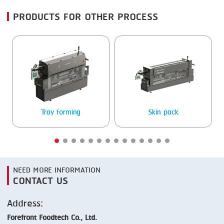
PRODUCTS FOR OTHER PROCESS
SMOKING
STEAMING
TRAY DENESTER
TRAY FORMING
TUMBLING
Tray forming
Skin pack
VACUUM PACKING
VACUUM STUFFING
WASHING
NEED MORE INFORMATION
CONTACT US
Address:
Forefront Foodtech Co., Ltd.