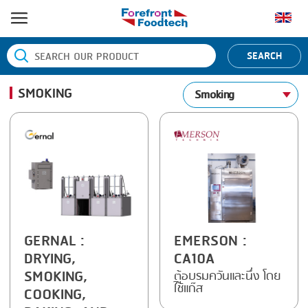
หน้าแรก
SEARCH
ประเภทสินค้า
SMOKING
Smoking
BANDING
ยี่ห้อสินค้า
BLANCHING
BANDALL
ข่าว
BOILING
CARSOE
ติดต่อเรา
CENTRIFUGING
CLIPTECHNIK
CLIPPING
DORIT
COOKING
EMERSON
GERNAL
:
EMERSON
:
DRYING,
CA10A
DICING
FIREX
SMOKING,
ตู้อบรมควันและนึ่ง โดย
ใช้แก๊ส
FORMING
FREY
COOKING,