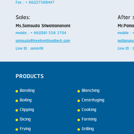
Fax : + 66(2)7588447
Sales:
After 
Ms.Somsuda Sriwattananont
Mr.Patt
mobile : + 66(0)81 558 3704
mobile :
somsuda@forefrontfoodtech.com
pattanap
Line ID : ssnim18
Line ID 
PRODUCTS
Banding
Blanching
Boiling
Centrifuging
Clipping
Cooking
Dicing
Forming
Frying
Grilling