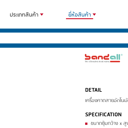
ประเภทสินค้า
ยี่ห้อสินค้า
BANDING
BANDALL
BLANCHING
CARSOE
BOILING
CLIPTECHNIK
CENTRIFUGING
DORIT
CLIPPING
EMERSON
DETAIL
COOKING
FIREX
เครื่องคาดสายอัตโนมั
DICING
FREY
FORMING
GERNAL
SPECIFICATION
FRYING
G.MONDINI
ขนาดซุ้มกว้าง x ส