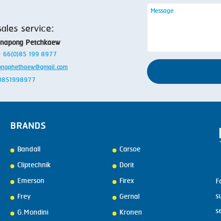
sales service:
anapong Petchkaew
 + 66(0)85 199 8977
ongphethaew@gmail.com
: 0851998977
BRANDS
Bandall
Carsoe
Cliptechnik
Dorit
Emerson
Firex
F
s
Frey
Gernal
s
G.Mondini
Kronen