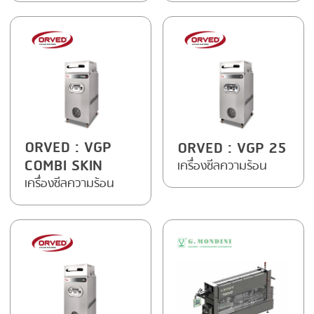
FRYING
GERNAL
GRILLING
G.MONDINI
HEAT SEALING
KRONEN
INJECTING
NOCK
LOADER
ORVED
ORVED
: VGP
ORVED
: VGP 25
MEMBRANING
COMBI SKIN
เครื่องซีลความร้อน
PACKING
เครื่องซีลความร้อน
PEELING
SEARING
SKIN PACK
SKINNING
SLICING