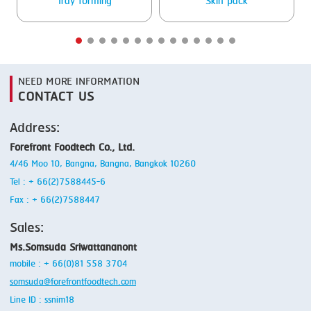
Tray forming
Skin pack
NEED MORE INFORMATION
CONTACT US
Address:
Forefront Foodtech Co., Ltd.
4/46 Moo 10, Bangna, Bangna, Bangkok 10260
Tel : + 66(2)7588445-6
Fax : + 66(2)7588447
Sales:
Ms.Somsuda Sriwattananont
mobile : + 66(0)81 558 3704
somsuda@forefrontfoodtech.com
Line ID : ssnim18