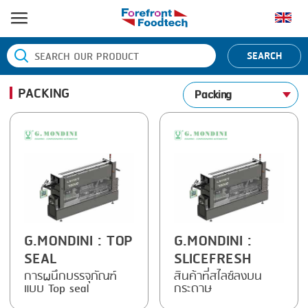
หน้าแรก
SEARCH
ประเภทสินค้า
PACKING
Packing
BANDING
ยี่ห้อสินค้า
BLANCHING
BANDALL
ข่าว
BOILING
CARSOE
ติดต่อเรา
CENTRIFUGING
CLIPTECHNIK
CLIPPING
DORIT
COOKING
EMERSON
G.MONDINI
: TOP
G.MONDINI
:
SEAL
SLICEFRESH
DICING
FIREX
การผนึกบรรจุภัณฑ์
สินค้าที่สไลซ์ลงบน
แบบ Top seal
กระดาษ
FORMING
FREY