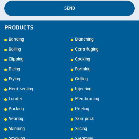
SEND
PRODUCTS
Banding
Blanching
Boiling
Centrifuging
Clipping
Cooking
Dicing
Forming
Frying
Grilling
Heat sealing
Injecting
Loader
Membraning
Packing
Peeling
Searing
Skin pack
Skinning
Slicing
Smoking
Steaming