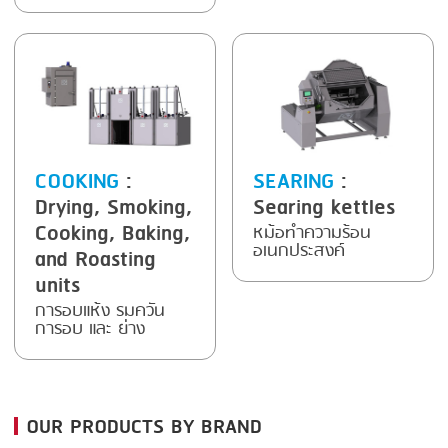
FRYING
GERNAL
GRILLING
G.MONDINI
HEAT SEALING
KRONEN
INJECTING
NOCK
LOADER
ORVED
COOKING
:
SEARING
:
Drying, Smoking,
Searing kettles
MEMBRANING
Cooking, Baking,
หม้อทำความร้อน
PACKING
อเนกประสงค์
and Roasting
units
PEELING
การอบแห้ง รมควัน
SEARING
การอบ และ ย่าง
SKIN PACK
SKINNING
OUR PRODUCTS BY BRAND
SLICING