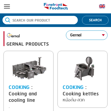
หน้าแรก
SEARCH
ประเภทสินค้า
Gernal
BANDING
ยี่ห้อสินค้า
GERNAL PRODUCTS
BLANCHING
BANDALL
ข่าว
BOILING
CARSOE
ติดต่อเรา
CENTRIFUGING
CLIPTECHNIK
CLIPPING
DORIT
COOKING
EMERSON
COOKING
:
COOKING
:
Cooking and
Cooking kettles
DICING
FIREX
cooling line
หม้อต้ม-ลวก
FORMING
FREY
.