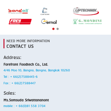
SMOKING
STEAMING
TRAY DENESTER
TRAY FORMING
NEED MORE INFORMATION
CONTACT US
TUMBLING
VACUUM PACKING
Address:
Forefront Foodtech Co., Ltd.
VACUUM STUFFING
4/46 Moo 10, Bangna, Bangna, Bangkok 10260
WASHING
Tel : + 66(2)7588445-6
Fax : + 66(2)7588447
Sales:
Ms.Somsuda Sriwattananont
mobile : + 66(0)81 558 3704