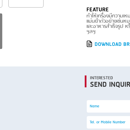
SMOKING
FEATURE
STEAMING
ทำให้เครื่องมีความเห
แม่นยำตัวอย่างเช่นหม
TRAY DENESTER
และอาหารสำเร็จรูป หร
ฯลฯ
TRAY FORMING
DOWNLOAD BR
TUMBLING
VACUUM PACKING
VACUUM STUFFING
INTERESTED
WASHING
SEND INQUI