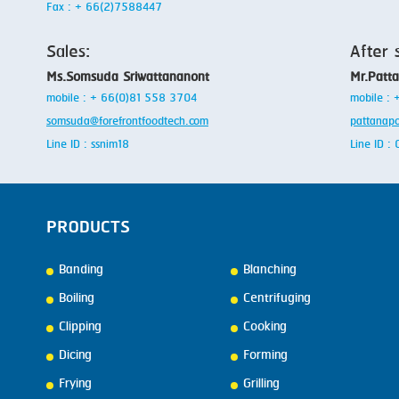
Fax : + 66(2)7588447
Sales:
After 
Ms.Somsuda Sriwattananont
Mr.Patt
mobile : + 66(0)81 558 3704
mobile :
somsuda@forefrontfoodtech.com
pattanap
Line ID : ssnim18
Line ID 
PRODUCTS
Banding
Blanching
Boiling
Centrifuging
Clipping
Cooking
Dicing
Forming
Frying
Grilling