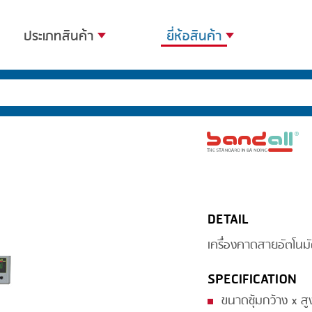
ประเภทสินค้า
ยี่ห้อสินค้า
BANDING
BANDALL
BLANCHING
CARSOE
BOILING
CLIPTECHNIK
CENTRIFUGING
DORIT
CLIPPING
EMERSON
DETAIL
COOKING
FIREX
เครื่องคาดสายอัตโนมั
DICING
FREY
FORMING
GERNAL
SPECIFICATION
FRYING
G.MONDINI
ขนาดซุ้มกว้าง x ส