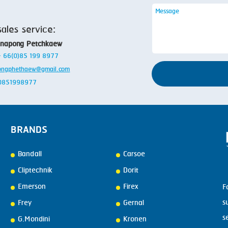
sales service:
anapong Petchkaew
 + 66(0)85 199 8977
ongphethaew@gmail.com
: 0851998977
BRANDS
Bandall
Carsoe
Cliptechnik
Dorit
Emerson
Firex
F
s
Frey
Gernal
s
G.Mondini
Kronen