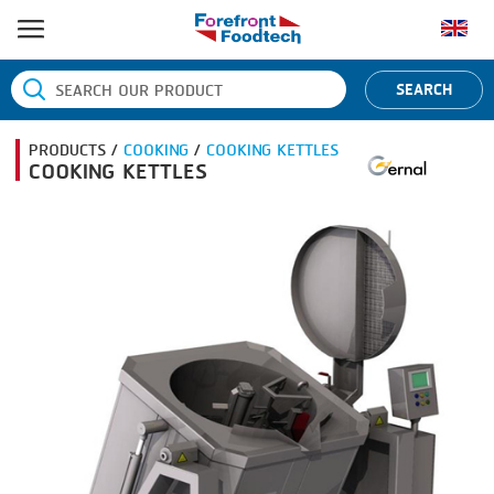
หน้าแรก
SEARCH
ประเภทสินค้า
PRODUCTS /
COOKING
/
COOKING KETTLES
BANDING
ยี่ห้อสินค้า
COOKING KETTLES
BLANCHING
BANDALL
ข่าว
BOILING
CARSOE
ติดต่อเรา
CENTRIFUGING
CLIPTECHNIK
CLIPPING
DORIT
COOKING
EMERSON
DICING
FIREX
FORMING
FREY