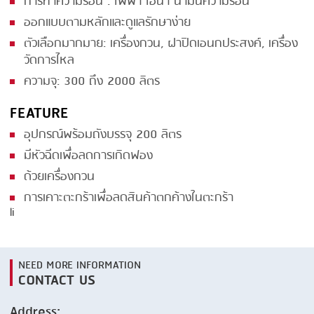
การทำความร้อน : ไฟฟ้า ไอน้ำ น้ำมันความร้อน
ออกแบบตามหลักและดูแลรักษาง่าย
SMOKING
ตัวเลือกมากมาย: เครื่องกวน, ฝาปิดเอนกประสงค์, เครื่อง
STEAMING
วัดการไหล
TRAY DENESTER
ความจุ: 300 ถึง 2000 ลิตร
TRAY FORMING
FEATURE
TUMBLING
อุปกรณ์พร้อมถังบรรจุ 200 ลิตร
มีหัวฉีดเพื่อลดการเกิดฟอง
VACUUM PACKING
ด้วยเครื่องกวน
VACUUM STUFFING
การเคาะตะกร้าเพื่อลดสินค้าตกค้างในตะกร้า
li
WASHING
NEED MORE INFORMATION
CONTACT US
Address: