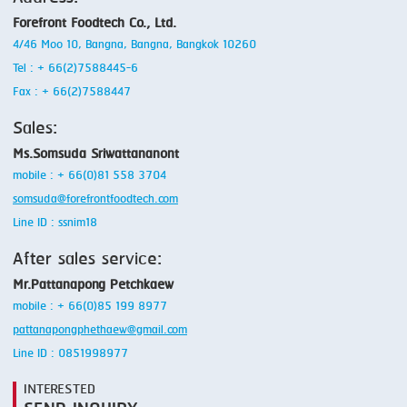
Forefront Foodtech Co., Ltd.
4/46 Moo 10, Bangna, Bangna, Bangkok 10260
Tel : + 66(2)7588445-6
Fax : + 66(2)7588447
Sales:
Ms.Somsuda Sriwattananont
mobile : + 66(0)81 558 3704
somsuda@forefrontfoodtech.com
Line ID : ssnim18
After sales service:
Mr.Pattanapong Petchkaew
mobile : + 66(0)85 199 8977
pattanapongphethaew@gmail.com
Line ID : 0851998977
INTERESTED