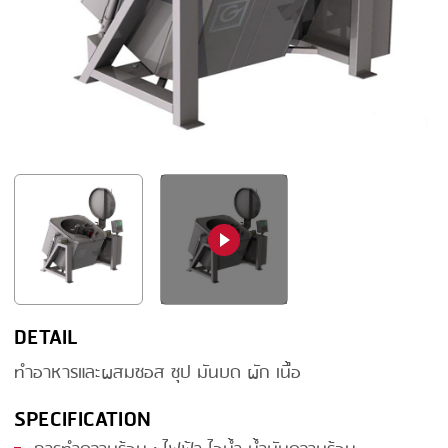
FRYING
GERNAL
GRILLING
G.MONDINI
HEAT SEALING
KRONEN
INJECTING
NOCK
LOADER
ORVED
MEMBRANING
PACKING
PEELING
SEARING
DETAIL
SKIN PACK
ทำอาหารและผสมซอส ซุป มันบด ผัก เนื้อ
SKINNING
SPECIFICATION
SLICING