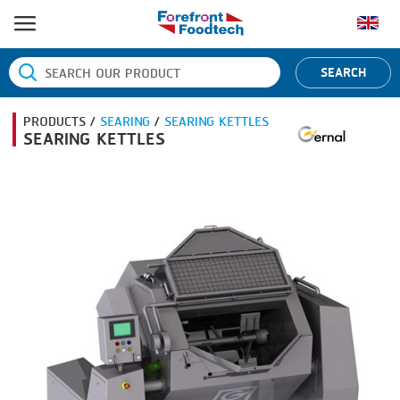
หน้าแรก
SEARCH
ประเภทสินค้า
PRODUCTS /
SEARING
/
SEARING KETTLES
BANDING
ยี่ห้อสินค้า
SEARING KETTLES
BLANCHING
BANDALL
ข่าว
BOILING
CARSOE
ติดต่อเรา
CENTRIFUGING
CLIPTECHNIK
CLIPPING
DORIT
COOKING
EMERSON
DICING
FIREX
FORMING
FREY