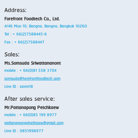
Address:
Forefront Foodtech Co., Ltd.
4/46 Moo 10, Bangna, Bangna, Bangkok 10260
Tel : + 66(2)7588445-6
Fax : + 66(2)7588447
Sales:
Ms.Somsuda Sriwattananont
mobile : + 66(0)81 558 3704
somsuda@forefrontfoodtech.com
Line ID : ssnim18
After sales service:
Mr.Pattanapong Petchkaew
mobile : + 66(0)85 199 8977
pattanapongphethaew@gmail.com
Line ID : 0851998977