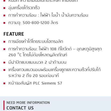
หม้อทำความร้อนอเนกประสงค์ เทเอียงได้
อุ่นเครื่องได้รวดเร็ว
SMOKING
การทำความร้อน : ไฟฟ้า ไอน้ำ น้ำมันความร้อน
STEAMING
ความจุ: 500-800-1200 ลิตร
TRAY DENESTER
FEATURE
TRAY FORMING
การเอียงทำได้โดยระบบไฮดรอลิก
TUMBLING
การทำความร้อน: ไฟฟ้า 108 กิโลวัตต์ – อุณหภูมิสูงสุด
260 °C โดยไม่ต้องโหลดผลิตภัณฑ์
VACUUM PACKING
มีฝาปิดแบบแมนนวล 2 ฝาด้านบน
VACUUM STUFFING
เครื่องกวนแนวนอนพร้อมเครื่องขูดและความเร็วที่ปรับได้
ระหว่าง 2 ถึง 20 รอบต่อนาที
WASHING
หน้าจอสัมผัส PLC Siemens S7
NEED MORE INFORMATION
CONTACT US