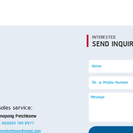
SMOKING
STEAMING
TRAY DENESTER
TRAY FORMING
INTERESTED
SEND INQUI
TUMBLING
VACUUM PACKING
VACUUM STUFFING
WASHING
sales service:
anapong Petchkaew
 + 66(0)85 199 8977
ongphethaew@gmail.com