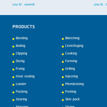
Line ID : ssnim18
Line ID 
PRODUCTS
Banding
Blanching
Boiling
Centrifuging
Clipping
Cooking
Dicing
Forming
Frying
Grilling
Heat sealing
Injecting
Loader
Membraning
Packing
Peeling
Searing
Skin pack