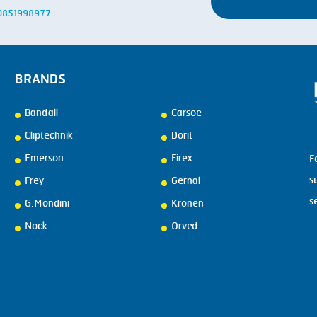
: 0851998977
BRANDS
Bandall
Carsoe
Cliptechnik
Dorit
Emerson
Firex
F
s
Frey
Gernal
s
G.Mondini
Kronen
Nock
Orved