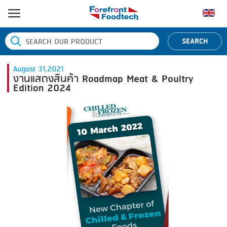
หน้าแรก
SEARCH
ประเภทสินค้า
August 31,2021
BANDING
ยี่ห้อสินค้า
งานแสดงสินค้า Roadmap Meat & Poultry
Edition 2024
BLANCHING
BANDALL
ข่าว
BOILING
CARSOE
ติดต่อเรา
CENTRIFUGING
CLIPTECHNIK
CLIPPING
DORIT
COOKING
EMERSON
DICING
FIREX
FORMING
FREY