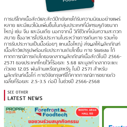
FRYING
GERNAL
GRILLING
G.MONDINI
การบริโภคเนื้อสัตว์และสัตว์ปีกยังคงได้รับความนิยมอย่างแพร่
หลาย และมีแนวโน้มเพิ่มขึ้นในกลุ่มประเทศที่มีเศรษฐกิจขนาด
HEAT SEALING
KRONEN
ใหญ่ เช่น จีน และอินเดีย นอกจากนี้ วิถีชีวิตที่เน้นความสะดวก
INJECTING
NOCK
สบาย ซื้ออาหารไปรับประทานในระหว่างการเดินทาง รวมทั้ง
การรับประทานเป็นมื้อย่อยๆ แทนมื้อใหญ่ ส่งผลให้ผลิตภัณฑ์
LOADER
ORVED
เนื้อสัตว์แปรรูปพร้อมรับประทานเติบโตขึ้น ทาง Statista ได้
คาดการณ์การเติบโตของตลาดผลิตภัณฑ์เนื้อสัตว์ในปี 2566-
MEMBRANING
2571 ของประเทศไทยไว้ที่ร้อยละ 5.68 และมูลค่าตลาดจะแตะ
ตัวเลข 12.05 พันล้านเหรียญสหรัฐ ในปี 2571 สำหรับ
PACKING
ผลิตภัณฑ์เนื้อไก่ ทางวิจัยกรุงศรีได้คาดการณ์การขยายตัว
เฉลี่ยที่ร้อยละ 2.5-3.5 ต่อปี ในช่วงปี 2566-2568
PEELING
SEE OTHER
SEARING
LATEST NEWS
SKIN PACK
SKINNING
SLICING