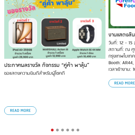
SMOKING
STEAMING
TRAY DENESTER
งานแสดงสิน
วันที่: 12 - 1
TRAY FORMING
สถานที่: ณ ศ
กรุงเทพไบเทค
TUMBLING
Booth: AR44,
ประกาศผลรางวัล กิจกรรม “คู่ค้า พาลุ้น”
VACUUM PACKING
เวลาเข้างาน: 
ขอแสดงความยินดีสำหรับผู้โชคดี
VACUUM STUFFING
READ MORE
WASHING
READ MORE