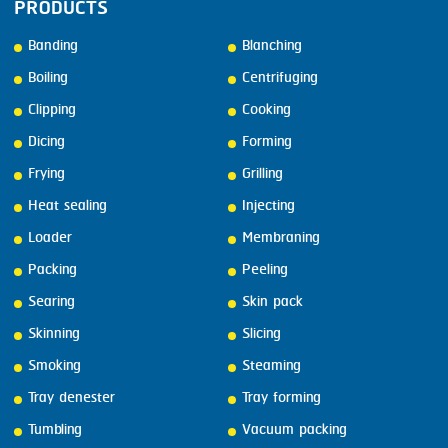
PRODUCTS
Banding
Blanching
Boiling
Centrifuging
Clipping
Cooking
Dicing
Forming
Frying
Grilling
Heat sealing
Injecting
Loader
Membraning
Packing
Peeling
Searing
Skin pack
Skinning
Slicing
Smoking
Steaming
Tray denester
Tray forming
Tumbling
Vacuum packing