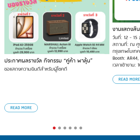
SMOKING
STEAMING
งานแสดงสิน
TRAY DENESTER
วันที่: 12 - 1
สถานที่: ณ ศ
TRAY FORMING
กรุงเทพไบเทค
Booth: AR44,
TUMBLING
ประกาศผลรางวัล กิจกรรม “คู่ค้า พาลุ้น”
เวลาเข้างาน: 
ขอแสดงความยินดีสำหรับผู้โชคดี
VACUUM PACKING
READ MORE
VACUUM STUFFING
WASHING
READ MORE