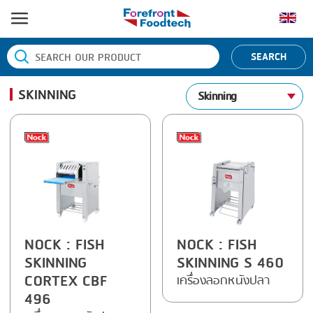
หน้าแรก
SEARCH
ประเภทสินค้า
SKINNING
Skinning
BANDING
ยี่ห้อสินค้า
BLANCHING
BANDALL
ข่าว
BOILING
CARSOE
ติดต่อเรา
CENTRIFUGING
CLIPTECHNIK
CLIPPING
DORIT
COOKING
EMERSON
NOCK
: FISH
NOCK
: FISH
SKINNING
SKINNING S 460
DICING
FIREX
CORTEX CBF
เครื่องลอกหนังปลา
FORMING
FREY
496