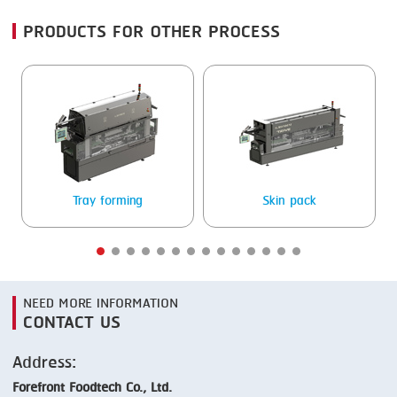
PRODUCTS FOR OTHER PROCESS
SMOKING
STEAMING
TRAY DENESTER
TRAY FORMING
TUMBLING
Tray forming
Skin pack
VACUUM PACKING
VACUUM STUFFING
WASHING
NEED MORE INFORMATION
CONTACT US
Address:
Forefront Foodtech Co., Ltd.