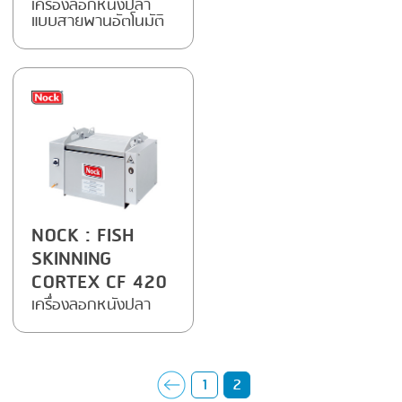
เครื่องลอกหนังปลา
FRYING
GERNAL
แบบสายพานอัตโนมัติ
GRILLING
G.MONDINI
HEAT SEALING
KRONEN
INJECTING
NOCK
LOADER
ORVED
MEMBRANING
PACKING
NOCK
: FISH
SKINNING
PEELING
CORTEX CF 420
SEARING
เครื่องลอกหนังปลา
SKIN PACK
SKINNING
1
2
SLICING