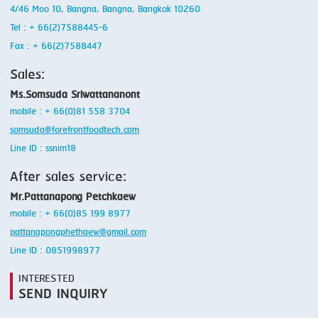
4/46 Moo 10, Bangna, Bangna, Bangkok 10260
Tel : + 66(2)7588445-6
Fax : + 66(2)7588447
Sales:
Ms.Somsuda Sriwattananont
mobile : + 66(0)81 558 3704
somsuda@forefrontfoodtech.com
Line ID : ssnim18
After sales service:
Mr.Pattanapong Petchkaew
mobile : + 66(0)85 199 8977
pattanapongphethaew@gmail.com
Line ID : 0851998977
INTERESTED
SEND INQUIRY