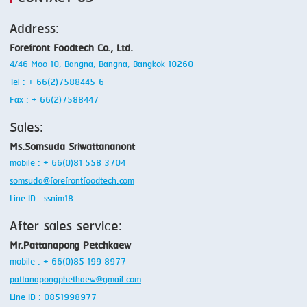
Address:
Forefront Foodtech Co., Ltd.
4/46 Moo 10, Bangna, Bangna, Bangkok 10260
Tel : + 66(2)7588445-6
Fax : + 66(2)7588447
Sales:
Ms.Somsuda Sriwattananont
mobile : + 66(0)81 558 3704
somsuda@forefrontfoodtech.com
Line ID : ssnim18
After sales service:
Mr.Pattanapong Petchkaew
mobile : + 66(0)85 199 8977
pattanapongphethaew@gmail.com
Line ID : 0851998977