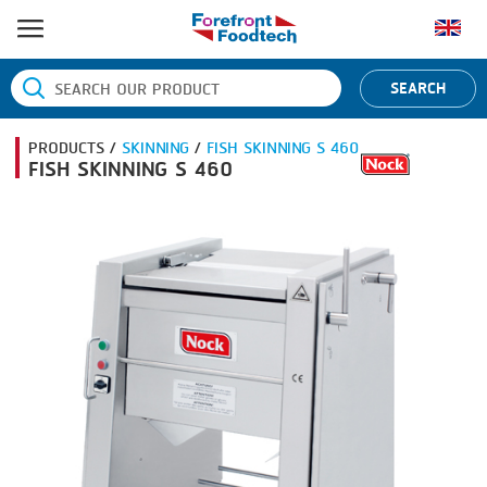
หน้าแรก
SEARCH
ประเภทสินค้า
PRODUCTS /
SKINNING
/
FISH SKINNING S 460
BANDING
ยี่ห้อสินค้า
FISH SKINNING S 460
BLANCHING
BANDALL
ข่าว
BOILING
CARSOE
ติดต่อเรา
CENTRIFUGING
CLIPTECHNIK
CLIPPING
DORIT
COOKING
EMERSON
DICING
FIREX
FORMING
FREY