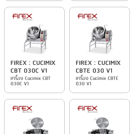
FRYING
GERNAL
GRILLING
G.MONDINI
HEAT SEALING
KRONEN
INJECTING
NOCK
LOADER
ORVED
FIREX
: CUCIMIX
FIREX
: CUCIMIX
MEMBRANING
CBT 030C V1
CBTE 030 V1
PACKING
เครื่อง Cucimix CBT
เครื่อง Cucimix CBTE
030C V1
030 V1
PEELING
SEARING
SKIN PACK
SKINNING
SLICING