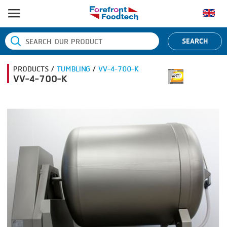
หน้าแรก
SEARCH
ประเภทสินค้า
PRODUCTS /
TUMBLING
/
VV-4-700-K
BANDING
ยี่ห้อสินค้า
VV-4-700-K
BLANCHING
BANDALL
ข่าว
BOILING
CARSOE
ติดต่อเรา
CENTRIFUGING
CLIPTECHNIK
CLIPPING
DORIT
COOKING
EMERSON
DICING
FIREX
FORMING
FREY