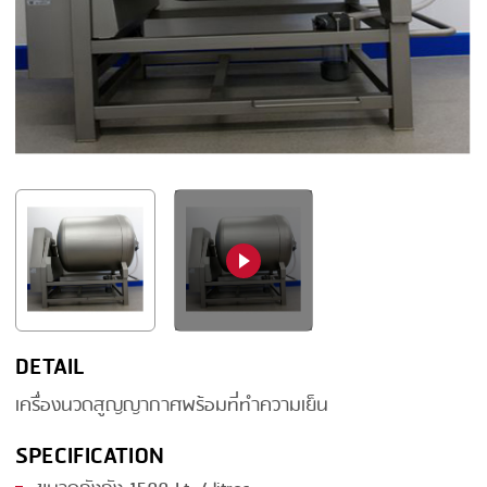
FRYING
GERNAL
GRILLING
G.MONDINI
HEAT SEALING
KRONEN
INJECTING
NOCK
LOADER
ORVED
MEMBRANING
PACKING
PEELING
SEARING
DETAIL
SKIN PACK
เครื่องนวดสูญญากาศพร้อมที่ทำความเย็น
SKINNING
SPECIFICATION
SLICING