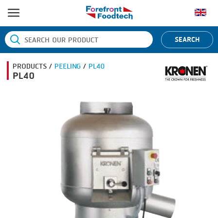
หน้าแรก
SEARCH
ประเภทสินค้า
PRODUCTS /
PEELING
/
PL40
BANDING
ยี่ห้อสินค้า
PL40
BLANCHING
BANDALL
ข่าว
BOILING
CARSOE
ติดต่อเรา
CENTRIFUGING
CLIPTECHNIK
CLIPPING
DORIT
COOKING
EMERSON
DICING
FIREX
FORMING
FREY