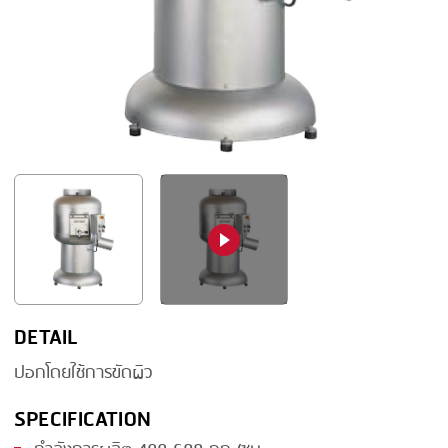
FRYING
GERNAL
GRILLING
G.MONDINI
HEAT SEALING
KRONEN
INJECTING
NOCK
LOADER
ORVED
MEMBRANING
PACKING
PEELING
SEARING
DETAIL
SKIN PACK
ปอกโดยใช้การขัดผิว
SKINNING
SPECIFICATION
SLICING