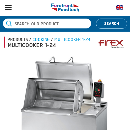
หน้าแรก
SEARCH
ประเภทสินค้า
PRODUCTS /
COOKING
/
MULTICOOKER 1-24
BANDING
ยี่ห้อสินค้า
MULTICOOKER 1-24
BLANCHING
BANDALL
ข่าว
BOILING
CARSOE
ติดต่อเรา
CENTRIFUGING
CLIPTECHNIK
CLIPPING
DORIT
COOKING
EMERSON
DICING
FIREX
FORMING
FREY