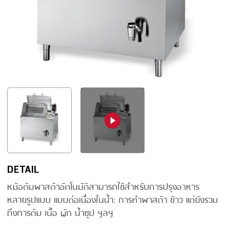
FRYING
GERNAL
GRILLING
G.MONDINI
HEAT SEALING
KRONEN
INJECTING
NOCK
LOADER
ORVED
MEMBRANING
PACKING
PEELING
SEARING
DETAIL
SKIN PACK
หม้อต้มพาสต้าอัตโนมัติสามารถใช้สำหรับการปรุงอาหาร
หลายรูปแบบ แบบต่อเนื่องในน้ำ: การทำพาสต้า ข้าว แต่ยังรวม
SKINNING
ถึงการต้ม เนื้อ ผัก น้ำซุป ฯลฯ
SLICING