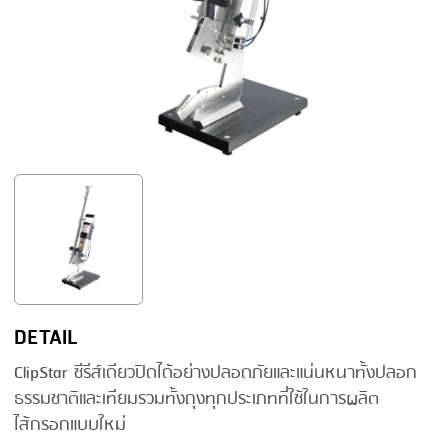
FRYING
GERNAL
GRILLING
G.MONDINI
HEAT SEALING
KRONEN
INJECTING
NOCK
LOADER
ORVED
MEMBRANING
PACKING
PEELING
SEARING
DETAIL
SKIN PACK
ClipStar ซีรีส์เดียวปิดได้อย่างปลอดภัยและแน่นหนาทั้งปลอก
ธรรมชาติและเทียมรวมทั้งถุงทุกประเภทที่ใช้ในการผลิต
SKINNING
ไส้กรอกแบบใหม่
SLICING