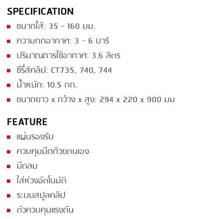
SPECIFICATION
SMOKING
ขนาดไส้: 35 - 160 มม.
STEAMING
ความกดอากาศ: 3 - 6 บาร์
TRAY DENESTER
ปริมาณการใช้อากาศ: 3.6 ลิตร
ซีรี่ส์คลิป: CT735, 740, 744
TRAY FORMING
น้ำหนัก: 10.5 กก.
TUMBLING
ขนาดยาว x กว้าง x สูง: 294 x 220 x 900 มม
VACUUM PACKING
FEATURE
VACUUM STUFFING
แผ่นรองรับ
WASHING
ควบคุมมีดด้วยตนเอง
มีดลม
ใส่ห่วงอัตโนมัติ
ระบบสปูลคลิป
ตัวควบคุมแรงดัน