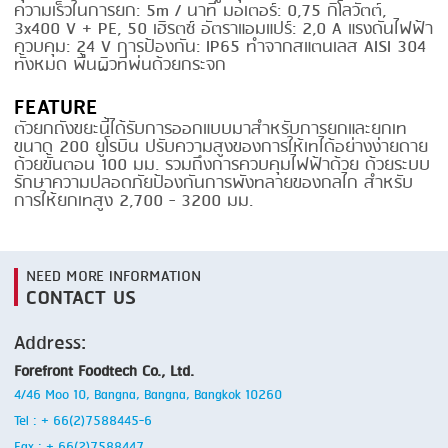
ความเร็วในการยก: 5m / นาที มอเตอร์: 0,75 กิโลวัตต์,
3x400 V + PE, 50 เฮิรตซ์ อัตราแอมแปร์: 2,0 A แรงดันไฟฟ้า
SMOKING
ควบคุม: 24 V การป้องกัน: IP65 ทำจากสแตนเลส AISI 304
ทั้งหมด พื้นผิวที่พ่นด้วยกระจก
STEAMING
FEATURE
TRAY DENESTER
ตัวยกถังขยะนี้ได้รับการออกแบบมาสำหรับการยกและยกเท
ขนาด 200 ยูโรบิน ปรับความสูงของการให้เทได้อย่างง่ายดาย
TRAY FORMING
ด้วยขั้นตอน 100 มม. รวมถึงการควบคุมไฟฟ้าด้วย ด้วยระบบ
รักษาความปลอดภัยป้องกันการพังทลายของกลไก สำหรับ
TUMBLING
การให้ยกเทสูง 2,700 - 3200 มม.
VACUUM PACKING
VACUUM STUFFING
NEED MORE INFORMATION
CONTACT US
WASHING
Address:
Forefront Foodtech Co., Ltd.
4/46 Moo 10, Bangna, Bangna, Bangkok 10260
Tel : + 66(2)7588445-6
Fax : + 66(2)7588447