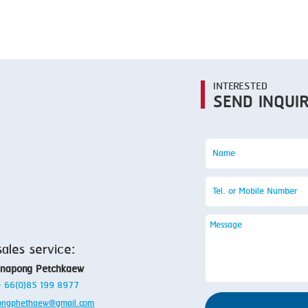
SMOKING
STEAMING
TRAY DENESTER
TRAY FORMING
INTERESTED
SEND INQUI
TUMBLING
VACUUM PACKING
VACUUM STUFFING
WASHING
sales service:
anapong Petchkaew
 + 66(0)85 199 8977
ongphethaew@gmail.com