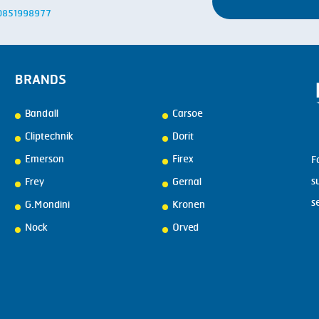
: 0851998977
BRANDS
Bandall
Carsoe
Cliptechnik
Dorit
Emerson
Firex
F
s
Frey
Gernal
s
G.Mondini
Kronen
Nock
Orved