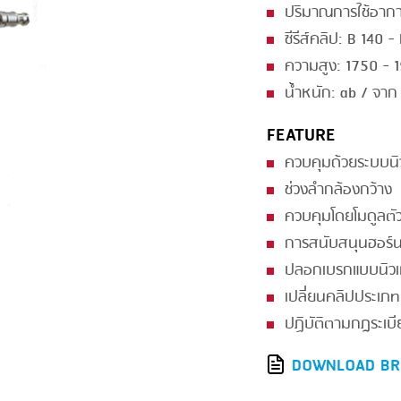
ปริมาณการใช้อากา
GRILLING
KRONEN
ซีรีส์คลิป: B 140 -
HEAT SEALING
NOCK
ความสูง: 1750 - 
INJECTING
ORVED
น้ำหนัก: ab / จาก
LOADER
FEATURE
MEMBRANING
ควบคุมด้วยระบบนิ
ช่วงลำกล้องกว้าง
PACKING
ควบคุมโดยโมดูลตั
PEELING
การสนับสนุนฮอร์นก
SEARING
ปลอกเบรกแบบนิวเ
เปลี่ยนคลิปประเภท
SKIN PACK
ปฏิบัติตามกฎระเบี
SKINNING
DOWNLOAD BR
SLICING