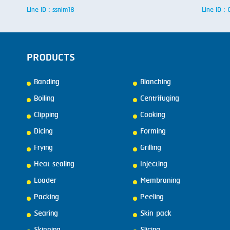
Line ID : ssnim18
Line ID 
PRODUCTS
Banding
Blanching
Boiling
Centrifuging
Clipping
Cooking
Dicing
Forming
Frying
Grilling
Heat sealing
Injecting
Loader
Membraning
Packing
Peeling
Searing
Skin pack