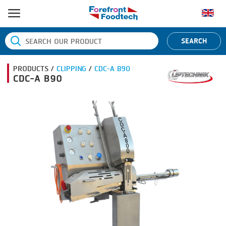
หน้าแรก
SEARCH
ประเภทสินค้า
PRODUCTS /
CLIPPING
/
CDC-A B90
BANDING
ยี่ห้อสินค้า
CDC-A B90
BLANCHING
BANDALL
ข่าว
BOILING
CARSOE
ติดต่อเรา
CENTRIFUGING
CLIPTECHNIK
CLIPPING
DORIT
COOKING
EMERSON
DICING
FIREX
FORMING
FREY