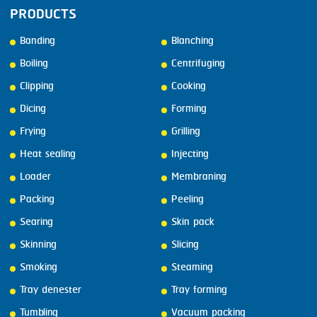
PRODUCTS
Banding
Blanching
Boiling
Centrifuging
Clipping
Cooking
Dicing
Forming
Frying
Grilling
Heat sealing
Injecting
Loader
Membraning
Packing
Peeling
Searing
Skin pack
Skinning
Slicing
Smoking
Steaming
Tray denester
Tray forming
Tumbling
Vacuum packing