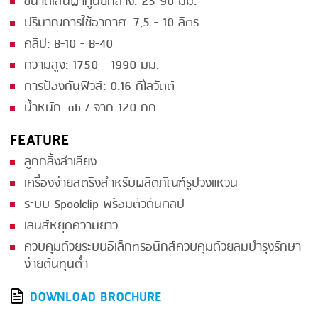
ขนาดเส้นผ่าศูนย์กลาง: 25-90 มม.
ปริมาณการใช้อากาศ: 7,5 - 10 ลิตร
SMOKING
คลิป: B-10 - B-40
STEAMING
ความสูง: 1750 - 1990 มม.
TRAY DENESTER
การป้องกันฟิวส์: 0.16 กิโลวัตต์
น้ำหนัก: ab / จาก 120 กก.
TRAY FORMING
TUMBLING
FEATURE
ลูกกลิ้งลำเลียง
VACUUM PACKING
เครื่องจ่ายสตริงสำหรับผลิตภัณฑ์รูปวงแหวน
VACUUM STUFFING
ระบบ Spoolclip พร้อมตัวดันคลิป
WASHING
เลนส์หยุดความยาว
ควบคุมด้วยระบบอิเล็กทรอนิกส์ควบคุมด้วยลมบำรุงรักษา
ง่ายต้นทุนต่ำ
DOWNLOAD BROCHURE