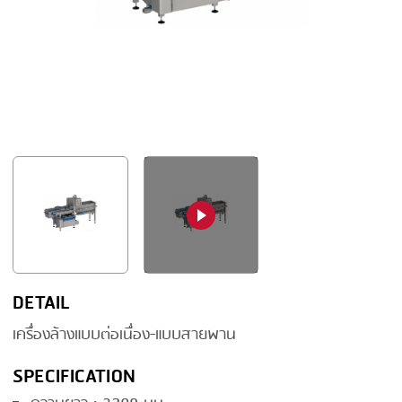
FRYING
GERNAL
GRILLING
G.MONDINI
HEAT SEALING
KRONEN
INJECTING
NOCK
LOADER
ORVED
MEMBRANING
PACKING
PEELING
SEARING
DETAIL
SKIN PACK
เครื่องล้างแบบต่อเนื่อง-แบบสายพาน
SKINNING
SPECIFICATION
SLICING