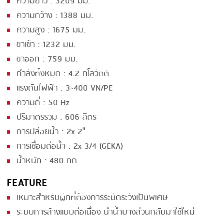
ความยาว : 3209 มม.
ความกว้าง : 1388 มม.
SMOKING
ความสูง : 1675 มม.
STEAMING
ขาเข้า : 1232 มม.
TRAY DENESTER
ขาออก : 759 มม.
กำลังทั้งหมด : 4.2 กิโลวัตต์
TRAY FORMING
แรงดันไฟฟ้า : 3~400 VN/PE
TUMBLING
ความถี่ : 50 Hz
VACUUM PACKING
ปริมาตรรวม : 606 ลิตร
VACUUM STUFFING
การปล่อยน้ำ : 2x 2"
การเชื่อมต่อน้ำ : 2x 3/4 (GEKA)
WASHING
น้ำหนัก : 480 กก.
FEATURE
เหมาะสำหรับผักที่ต้องการระมัดระวังเป็นพิเศษ
ระบบการล้างแบบต่อเนื่อง นำน้ำบางส่วนกลับมาใช้ใหม่