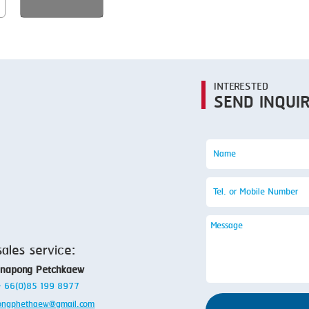
SMOKING
STEAMING
TRAY DENESTER
TRAY FORMING
INTERESTED
SEND INQUI
TUMBLING
VACUUM PACKING
VACUUM STUFFING
WASHING
sales service:
anapong Petchkaew
 + 66(0)85 199 8977
ongphethaew@gmail.com