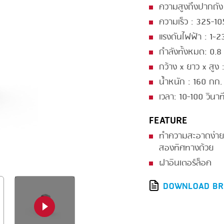
ความสูงถึงปากถัง
GRILLING
KRONEN
ความเร็ว : 325-1
HEAT SEALING
NOCK
แรงดันไฟฟ้า : 1~
INJECTING
ORVED
กำลังทั้งหมด: 0.8 
กว้าง x ยาว x สู
LOADER
น้ำหนัก : 160 กก.
MEMBRANING
เวลา: 10-100 วินาท
PACKING
FEATURE
PEELING
ทำความสะอาดง่ายแ
SEARING
สองทิศทางด้วย
ฝาอินเตอร์ล็อค
SKIN PACK
DOWNLOAD BR
SKINNING
SLICING