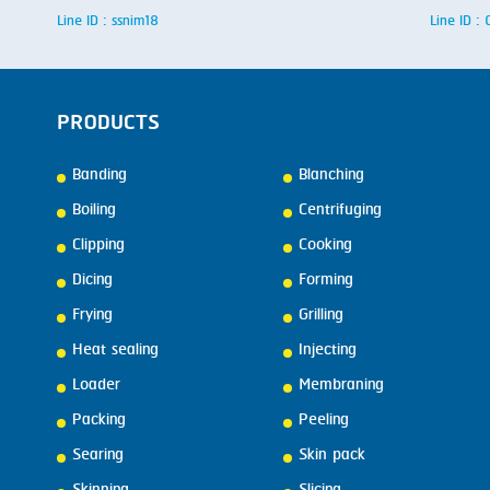
Line ID : ssnim18
Line ID 
PRODUCTS
Banding
Blanching
Boiling
Centrifuging
Clipping
Cooking
Dicing
Forming
Frying
Grilling
Heat sealing
Injecting
Loader
Membraning
Packing
Peeling
Searing
Skin pack