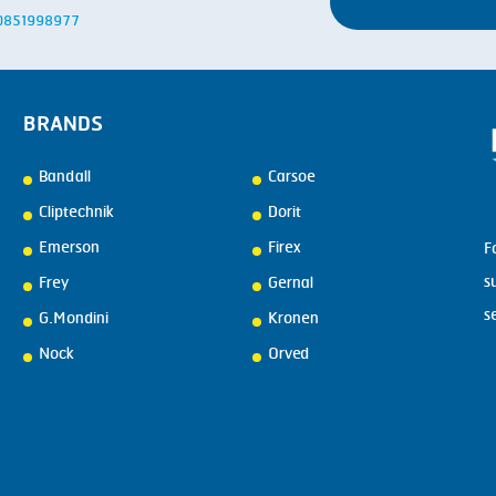
: 0851998977
BRANDS
Bandall
Carsoe
Cliptechnik
Dorit
Emerson
Firex
F
s
Frey
Gernal
s
G.Mondini
Kronen
Nock
Orved