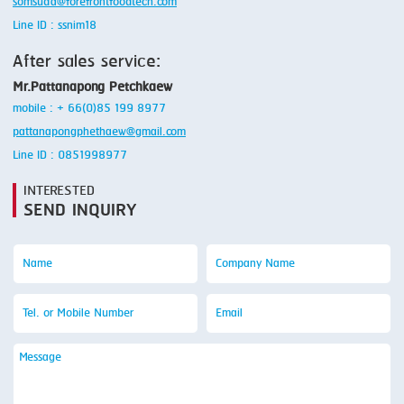
somsuda@forefrontfoodtech.com
Line ID : ssnim18
After sales service:
Mr.Pattanapong Petchkaew
mobile : + 66(0)85 199 8977
pattanapongphethaew@gmail.com
Line ID : 0851998977
INTERESTED
SEND INQUIRY