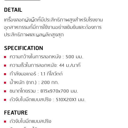
DETAIL
SMOKING
เครื่องลอกผังผืดที่มีประสิทธิภาพสูงสำหรับโรงงาน
STEAMING
อุตสาหกรรมที่มีการใช้งานอย่างเข้มข้นและต้องการ
TRAY DENESTER
ประสิทธิภาพและผลผลิตสูงสุด
TRAY FORMING
SPECIFICATION
TUMBLING
ความกว้างในการลอกหนัง : 500 มม.
ความเร็วในการลอกหนัง: 44 ม./นาที
VACUUM PACKING
กำลังมอเตอร์ : 1.1 กิโลวัตต์
VACUUM STUFFING
น้ำหนัก (กก.) : 200 กก.
WASHING
ขนาดโดยรวม : 815x970x700 มม.
ตัวจับใบมีดแบบสปริง : 510X20X1 มม.
FEATURE
ตัวจับใบมีดแบบสปริง