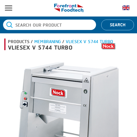
หน้าแรก
SEARCH
ประเภทสินค้า
PRODUCTS /
MEMBRANING
/
VLIESEX V 5744 TURBO
BANDING
ยี่ห้อสินค้า
VLIESEX V 5744 TURBO
BLANCHING
BANDALL
ข่าว
BOILING
CARSOE
ติดต่อเรา
CENTRIFUGING
CLIPTECHNIK
CLIPPING
DORIT
COOKING
EMERSON
DICING
FIREX
FORMING
FREY