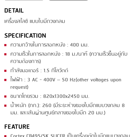
DETAIL
SMOKING
เครื่องสไลซ์ แบบใบมีดวงกลม
STEAMING
SPECIFICATION
TRAY DENESTER
ความกว้างในการลอกหนัง : 400 มม.
TRAY FORMING
ความเร็วในการลอกหนัง : 18 ม./นาที (ความเร็วขึ้นอยู่กับ
TUMBLING
ความต้องการ)
VACUUM PACKING
กำลังมอเตอร์ : 1.5 กิโลวัตต์
ไฟฟ้า : 3 AC - 400V – 50 Hz(other voltages upon
VACUUM STUFFING
request)
WASHING
ขนาดโดยรวม : 820x1300x2450 มม.
น้ำหนัก (กก.): 260 (มีระยะห่างของใบมีดแบบวงกลม 8
มม. และเส้นผ่านศูนย์กลางของใบมีด 20 มม.)
FEATURE
Cortex CB495/5K SLICER เป็นเครื่องตัดใบมีดแบบวงกลม