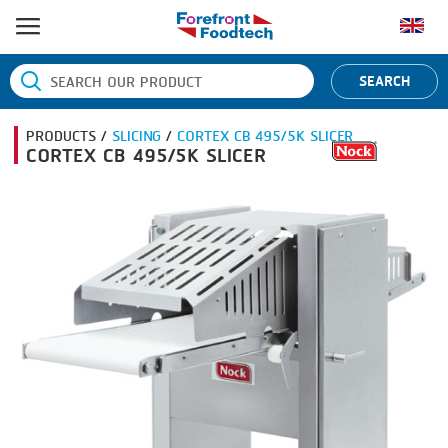
หน้าแรก
SEARCH
ประเภทสินค้า
PRODUCTS /
SLICING
/
CORTEX CB 495/5K SLICER
BANDING
ยี่ห้อสินค้า
CORTEX CB 495/5K SLICER
BLANCHING
BANDALL
ข่าว
BOILING
CARSOE
ติดต่อเรา
CENTRIFUGING
CLIPTECHNIK
CLIPPING
DORIT
COOKING
EMERSON
DICING
FIREX
FORMING
FREY