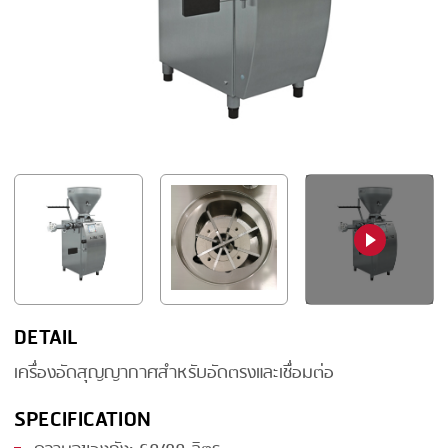
FRYING
GERNAL
GRILLING
G.MONDINI
HEAT SEALING
KRONEN
INJECTING
NOCK
LOADER
ORVED
MEMBRANING
PACKING
PEELING
SEARING
DETAIL
SKIN PACK
เครื่องอัดสุญญากาศสำหรับอัดตรงและเชื่อมต่อ
SKINNING
SPECIFICATION
SLICING