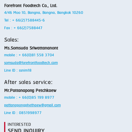
Forefront Foodtech Co., Ltd.
4/46 Moo 10, Bangna, Bangna, Bangkok 10260
Tel : + 66(2)7588445-6
Fax : + 66(2)7588447
Sales:
Ms.Somsuda Sriwattananont
mobile : + 66(0)81 558 3704
somsuda@forefrontfoodtech.com
Line ID : ssnim18
After sales service:
Mr.Pattanapong Petchkaew
mobile : + 66(0)85 199 8977
pattanapongphethaew@gmail.com
Line ID : 0851998977
INTERESTED
SEND INQUIRY