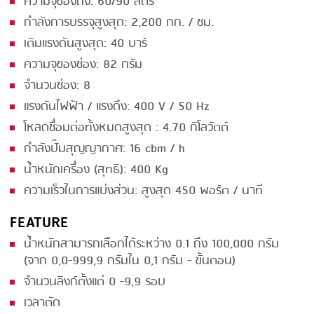
ความจุของถัง: 60/90 ลิตร
กำลังการบรรจุสูงสุด: 2,200 กก. / ชม.
SMOKING
เติมแรงดันสูงสุด: 40 บาร์
STEAMING
ความจุของช่อง: 82 กรัม
TRAY DENESTER
จำนวนช่อง: 8
แรงดันไฟฟ้า / แรงดึง: 400 V / 50 Hz
TRAY FORMING
โหลดชื่อมต่อทั้งหมดสูงสุด : 4.70 กิโลวัตต์
TUMBLING
กำลังปั๊มสุญญากาศ: 16 cbm / h
VACUUM PACKING
น้ำหนักเครื่อง (สุทธิ): 400 Kg
VACUUM STUFFING
ความเร็วในการแบ่งส่วน: สูงสุด 450 พอร์ต / นาที
WASHING
FEATURE
น้ำหนักสามารถเลือกได้ระหว่าง 0.1 ถึง 100,000 กรัม
(จาก 0,0-999,9 กรัมใน 0,1 กรัม - ขั้นตอน)
จำนวนลิงก์ตั้งแต่ 0 -9,9 รอบ
เวลาตัด