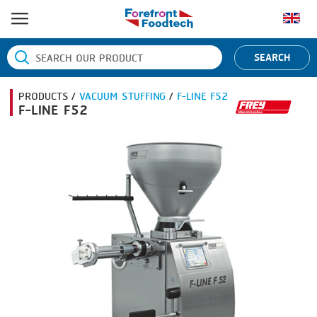
หน้าแรก
SEARCH
ประเภทสินค้า
PRODUCTS /
VACUUM STUFFING
/
F-LINE F52
BANDING
ยี่ห้อสินค้า
F-LINE F52
BLANCHING
BANDALL
ข่าว
BOILING
CARSOE
ติดต่อเรา
CENTRIFUGING
CLIPTECHNIK
CLIPPING
DORIT
COOKING
EMERSON
DICING
FIREX
FORMING
FREY