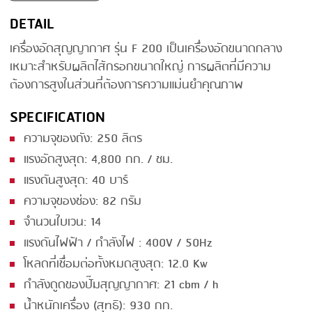
DETAIL
SMOKING
เครื่องอัดสุญญากาศ รุ่น F 200 เป็นเครื่องอัดขนาดกลาง
STEAMING
เหมาะสำหรับผลิตไส้กรอกขนาดใหญ่ การผลิตที่มีความ
TRAY DENESTER
ต้องการสูงในส่วนที่ต้องการความแม่นยำคุณภาพ
TRAY FORMING
SPECIFICATION
TUMBLING
ความจุของถัง: 250 ลิตร
แรงอัดสูงสุด: 4,800 กก. / ชม.
VACUUM PACKING
แรงดันสูงสุด: 40 บาร์
VACUUM STUFFING
ความจุของช่อง: 82 กรัม
WASHING
จำนวนใบเวน: 14
แรงดันไฟฟ้า / กำลังไฟ : 400V / 50Hz
โหลดที่เชื่อมต่อทั้งหมดสูงสุด: 12.0 Kw
กำลังดูดของปั๊มสุญญากาศ: 21 cbm / h
น้ำหนักเครื่อง (สุทธิ): 930 กก.