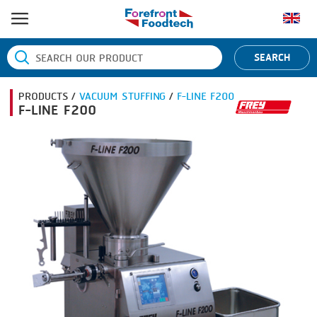
หน้าแรก
SEARCH
ประเภทสินค้า
PRODUCTS /
VACUUM STUFFING
/
F-LINE F200
BANDING
ยี่ห้อสินค้า
F-LINE F200
BLANCHING
BANDALL
ข่าว
BOILING
CARSOE
ติดต่อเรา
CENTRIFUGING
CLIPTECHNIK
CLIPPING
DORIT
COOKING
EMERSON
DICING
FIREX
FORMING
FREY