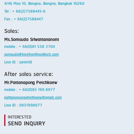
4/46 Moo 10, Bangna, Bangna, Bangkok 10260
Tel : + 66(2)7588445-6
Fax : + 66(2)7588447
Sales:
Ms.Somsuda Sriwattananont
mobile : + 66(0)81 558 3704
somsuda@forefrontfoodtech.com
Line ID : ssnim18
After sales service:
Mr.Pattanapong Petchkaew
mobile : + 66(0)85 199 8977
pattanapongphethaew@gmail.com
Line ID : 0851998977
INTERESTED
SEND INQUIRY