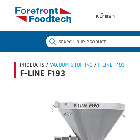
หน้าแรก
PRODUCTS /
VACUUM STUFFING
/
F-LINE F193
F-LINE F193