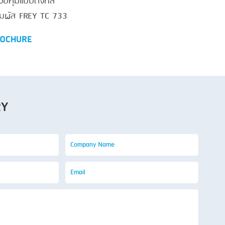
คุมแบบดิจิทัล
มผัส FREY TC 733
OCHURE
RY