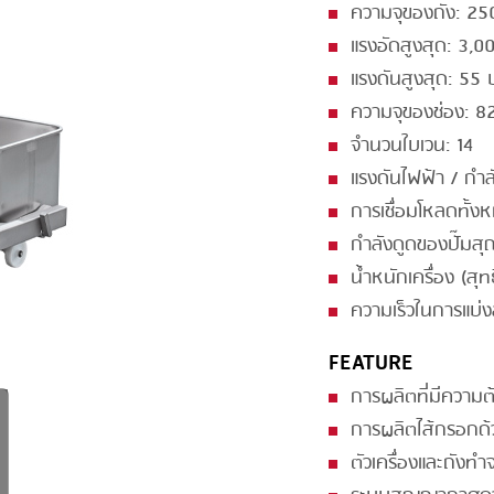
ความจุของถัง: 25
GRILLING
KRONEN
แรงอัดสูงสุด: 3,0
HEAT SEALING
NOCK
แรงดันสูงสุด: 55 บ
INJECTING
ORVED
ความจุของช่อง: 8
จำนวนใบเวน: 14
LOADER
แรงดันไฟฟ้า / กำ
MEMBRANING
การเชื่อมโหลดทั้ง
PACKING
กำลังดูดของปั๊มส
น้ำหนักเครื่อง (สุ
PEELING
ความเร็วในการแบ่ง
SEARING
FEATURE
SKIN PACK
การผลิตที่มีความ
SKINNING
การผลิตไส้กรอกด
SLICING
ตัวเครื่องและถัง