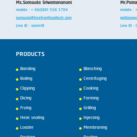
Ms.Somsuda Sriwattananont
Mr.Patt
mobile : + 66(0)81 558 3704
mobile :
somsuda@forefrontfoodtech.com
pattanap
Line ID : ssnim18
Line ID 
PRODUCTS
Banding
Blanching
Boiling
Centrifuging
Clipping
Cooking
Dicing
Forming
Frying
Grilling
Heat sealing
Injecting
Loader
Membraning