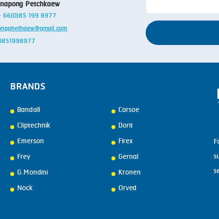
anapong Petchkaew
 + 66(0)85 199 8977
ongphethaew@gmail.com
: 0851998977
BRANDS
Bandall
Carsoe
Cliptechnik
Dorit
Emerson
Firex
F
s
Frey
Gernal
s
G.Mondini
Kronen
Nock
Orved