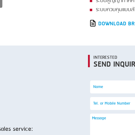
ระบบสูญญากาศควบ
SMOKING
ระบบควบคุมแบบสั
STEAMING
DOWNLOAD BR
TRAY DENESTER
TRAY FORMING
TUMBLING
INTERESTED
VACUUM PACKING
SEND INQUI
VACUUM STUFFING
WASHING
sales service: