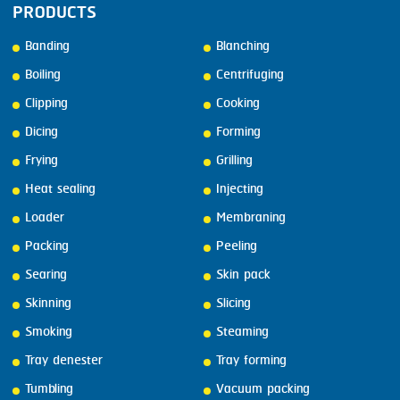
PRODUCTS
Banding
Blanching
Boiling
Centrifuging
Clipping
Cooking
Dicing
Forming
Frying
Grilling
Heat sealing
Injecting
Loader
Membraning
Packing
Peeling
Searing
Skin pack
Skinning
Slicing
Smoking
Steaming
Tray denester
Tray forming
Tumbling
Vacuum packing