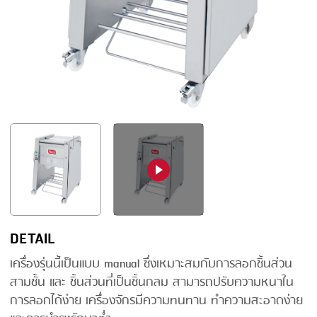
FRYING
GERNAL
GRILLING
G.MONDINI
HEAT SEALING
KRONEN
INJECTING
NOCK
LOADER
ORVED
MEMBRANING
PACKING
PEELING
SEARING
DETAIL
SKIN PACK
เครื่องรุ่นนี้เป็นแบบ manual ซึ่งเหมาะสมกับการลอกชิ้นส่วน
สามชั้น และ ชิ้นส่วนที่เป็นชิ้นกลม สามารถปรับความหนาใน
SKINNING
การลอกได้ง่าย เครื่องจักรมีความทนทาน ทำความสะอาดง่าย
SLICING