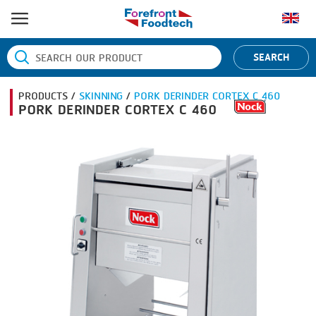
หน้าแรก
SEARCH
ประเภทสินค้า
PRODUCTS /
SKINNING
/
PORK DERINDER CORTEX C 460
BANDING
ยี่ห้อสินค้า
PORK DERINDER CORTEX C 460
BLANCHING
BANDALL
ข่าว
BOILING
CARSOE
ติดต่อเรา
CENTRIFUGING
CLIPTECHNIK
CLIPPING
DORIT
COOKING
EMERSON
DICING
FIREX
FORMING
FREY