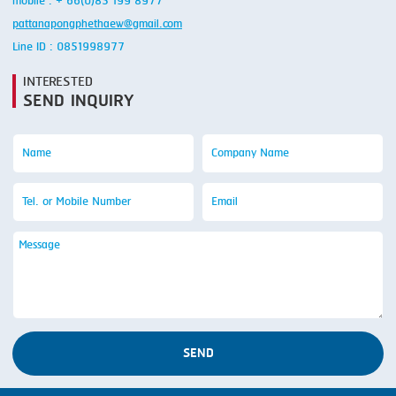
mobile : + 66(0)85 199 8977
pattanapongphethaew@gmail.com
Line ID : 0851998977
INTERESTED
SEND INQUIRY
SEND